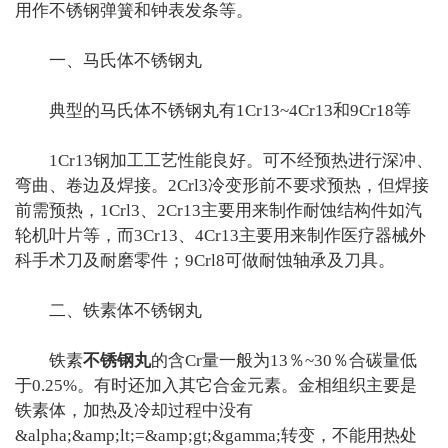
用作不锈钢弹簧和钟表发条等。
一、马氏体不锈钢丸
典型的马氏体不锈钢丸有1Cr13~4Cr13和9Cr18等
1Cr13钢加工工艺性能良好。可不经预热进行深冲、
弯曲、卷边及焊接。2Crl3冷变形前不要求预热，但焊接
前需预热，1Crl3、2Cr13主要用来制作耐蚀结构件如汽
轮机叶片等，而3Cr13、4Cr13主要用来制作医疗器械外
科手术刀及耐磨零件；9Crl8可做耐蚀轴承及刀具。
二、铁素体不锈钢丸
铁素
不锈钢丸
的含Cr量一般为13％~30％合碳量低
于0.25%。有时还加入其它合金元素。金相组织主要是
铁素体，加热及冷却过程中没有
&alpha;&amp;lt;=&amp;gt;&gamma;转变，不能用热处