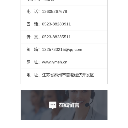
电 话：13605267678
固 话：0523-88289911
传 真：0523-88285511
核
邮 箱：1225733215@qq.com
典
网 址：www.jymsh.cn
2
地 址：江苏省泰州市姜堰经济开发区
核
典