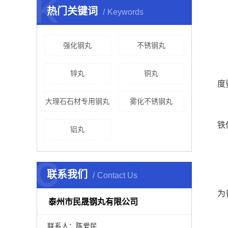
K
热门关键词
Keywords
普
2
强化钢丸
不锈钢丸
不
锌丸
铜丸
度
大理石石材专用钢丸
雾化不锈钢丸
普
铁
铝丸
3
C
联系我们
Contact Us
不
为
泰州市民晟钢丸有限公司
普
联系人：陈爱民