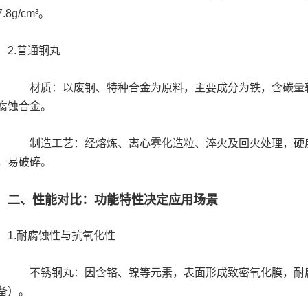
.8g/cm³。
.普通钢丸
质：以废钢、特种合金为原料，主要成分为铁，含碳量较高（0
腐蚀合金。
造工艺：经熔炼、离心雾化造粒、淬火及回火处理，硬度HRC4
，易破碎。
二、性能对比：功能特性决定应用场景
.耐腐蚀性与抗氧化性
锈钢丸：因含铬、镍等元素，表面形成致密氧化膜，耐腐蚀
备）。